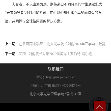
志合者，不以山海为远。期待来自不同背景的学生通过北大
“未来领导者”项目相聚燕园，在相识相知中建立真挚而持久的友
谊，共同探讨全球性问题的解决方案。
上一篇：
在暴风雨中跳舞｜北大光华院长刘俏2021年开学典礼致辞
下一篇：
回顾 | 刘俏院长对话2020诺奖得主罗伯特·威尔逊
联系我们
邮箱：bri@gsm.pku.edu.cn
地址：北京市海淀区颐和园路5号
北京大学光华管理学院2号楼511室