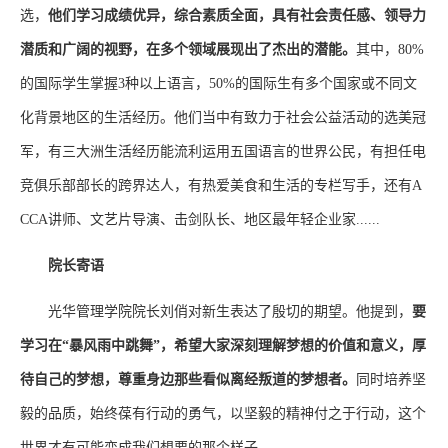
选，
他们学习成绩优异，综合素质全面，具有社会责任感、领导力
潜质和广阔的视野，在多个领域展现出了杰出的潜能。
其中，80%
的国际学生掌握3种以上语言，50%的国际生有多个国家或不同文
化背景地区的生活经历。他们当中有致力于社会公益活动的选美冠
军，有三大洲生活经历能流利运用五国语言的世界公民，有担任电
竞俱乐部部长的跨界达人，有热爱美食和生活的专栏写手，还有A
CCA讲师、文艺片导演、击剑队长、地区最年轻企业家......
院长寄语
光华管理学院院长刘俏对新生表达了殷切的期望。他提到，
要
学习在“暴风雨中跳舞”，希望大家深刻理解梦想的价值和意义，厚
待自己的梦想，尊重身边那些看似离经叛道的梦想者。
同时培养坚
毅的品质，始终葆有行动的勇气，以坚毅的精神付之于行动，这个
世界才有可能变成我们想要的那个样子。