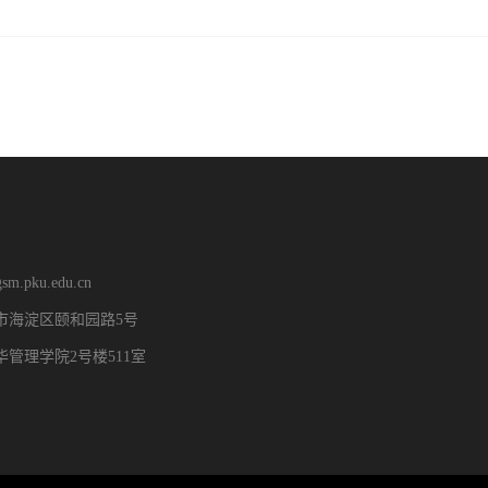
m.pku.edu.cn
市海淀区颐和园路5号
管理学院2号楼511室